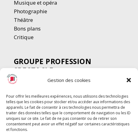
Musique et opéra
Photographie
Thé
â
tre
Bons plans
Critique
GROUPE PROFESSION
SPECTACLE
Gestion des cookies
Chèque Intermittents
Henotes
Pour offrir les meilleures expériences, nous utilisons des technologies
Chèque Compta
telles que les cookies pour stocker et/ou accéder aux informations des
Chèque Emploi Spectacle
appareils. Le fait de consentir à ces technologies nous permettra de
traiter des données telles que le comportement de navigation ou les ID
G-Pods
uniques sur ce site. Le fait de ne pas consentir ou de retirer son
consentement peut avoir un effet négatif sur certaines caractéristiques
Profession Audio-visuel
Suivre
Suivre
et fonctions.
Le Cahier Pro