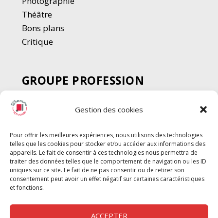
Photographie
Thé
â
tre
Bons plans
Critique
GROUPE PROFESSION
SPECTACLE
Gestion des cookies
Chèque Intermittents
Henotes
Pour offrir les meilleures expériences, nous utilisons des technologies
Chèque Compta
telles que les cookies pour stocker et/ou accéder aux informations des
Chèque Emploi Spectacle
appareils. Le fait de consentir à ces technologies nous permettra de
traiter des données telles que le comportement de navigation ou les ID
G-Pods
uniques sur ce site. Le fait de ne pas consentir ou de retirer son
consentement peut avoir un effet négatif sur certaines caractéristiques
Profession Audio-visuel
Suivre
Suivre
et fonctions.
Le Cahier Pro
ACCEPTER