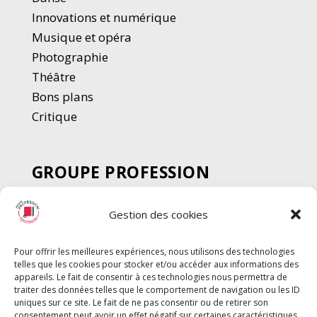
Innovations et numérique
Musique et opéra
Photographie
Thé
â
tre
Bons plans
Critique
GROUPE PROFESSION
SPECTACLE
Gestion des cookies
Chèque Intermittents
Henotes
Pour offrir les meilleures expériences, nous utilisons des technologies
Chèque Compta
telles que les cookies pour stocker et/ou accéder aux informations des
Chèque Emploi Spectacle
appareils. Le fait de consentir à ces technologies nous permettra de
traiter des données telles que le comportement de navigation ou les ID
G-Pods
uniques sur ce site. Le fait de ne pas consentir ou de retirer son
consentement peut avoir un effet négatif sur certaines caractéristiques