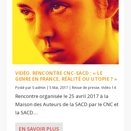
VIDÉO. RENCONTRE CNC-SACD : « LE
GENRE EN FRANCE, RÉALITÉ OU UTOPIE ? »
Posté par
S-admin
|
5 Mai, 2017
|
Revue de presse
,
Vidéo 14
Rencontre organisée le 25 avril 2017 à la
Maison des Auteurs de la SACD par le CNC et
la SACD....
EN SAVOIR PLUS