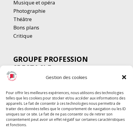
Musique et opéra
Photographie
Thé
â
tre
Bons plans
Critique
GROUPE PROFESSION
SPECTACLE
Gestion des cookies
Chèque Intermittents
Henotes
Pour offrir les meilleures expériences, nous utilisons des technologies
Chèque Compta
telles que les cookies pour stocker et/ou accéder aux informations des
Chèque Emploi Spectacle
appareils. Le fait de consentir à ces technologies nous permettra de
traiter des données telles que le comportement de navigation ou les ID
G-Pods
uniques sur ce site. Le fait de ne pas consentir ou de retirer son
consentement peut avoir un effet négatif sur certaines caractéristiques
Profession Audio-visuel
Suivre
Suivre
et fonctions.
Le Cahier Pro