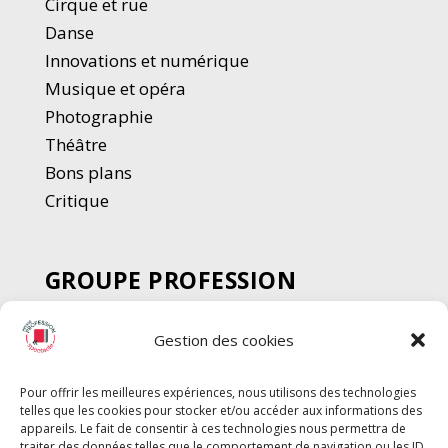
Cirque et rue
Danse
Innovations et numérique
Musique et opéra
Photographie
Thé
â
tre
Bons plans
Critique
GROUPE PROFESSION
SPECTACLE
Gestion des cookies
Chèque Intermittents
Henotes
Pour offrir les meilleures expériences, nous utilisons des technologies
Chèque Compta
telles que les cookies pour stocker et/ou accéder aux informations des
Chèque Emploi Spectacle
appareils. Le fait de consentir à ces technologies nous permettra de
traiter des données telles que le comportement de navigation ou les ID