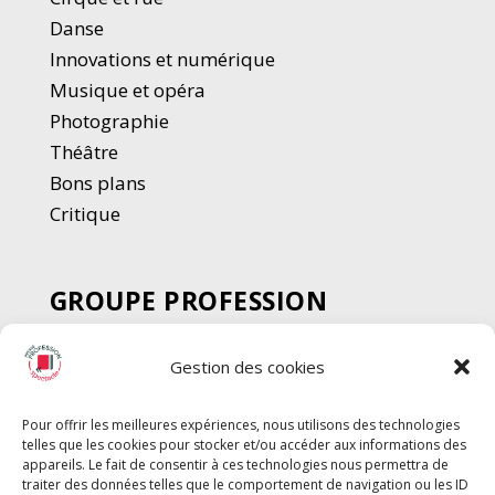
Danse
Innovations et numérique
Musique et opéra
Photographie
Thé
â
tre
Bons plans
Critique
GROUPE PROFESSION
SPECTACLE
Gestion des cookies
Chèque Intermittents
Henotes
Pour offrir les meilleures expériences, nous utilisons des technologies
Chèque Compta
telles que les cookies pour stocker et/ou accéder aux informations des
appareils. Le fait de consentir à ces technologies nous permettra de
Chèque Emploi Spectacle
traiter des données telles que le comportement de navigation ou les ID