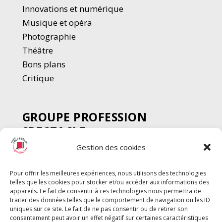
Innovations et numérique
Musique et opéra
Photographie
Thé
â
tre
Bons plans
Critique
GROUPE PROFESSION
SPECTACLE
Gestion des cookies
Chèque Intermittents
Henotes
Pour offrir les meilleures expériences, nous utilisons des technologies
Chèque Compta
telles que les cookies pour stocker et/ou accéder aux informations des
Chèque Emploi Spectacle
appareils. Le fait de consentir à ces technologies nous permettra de
traiter des données telles que le comportement de navigation ou les ID
G-Pods
uniques sur ce site. Le fait de ne pas consentir ou de retirer son
consentement peut avoir un effet négatif sur certaines caractéristiques
Profession Audio-visuel