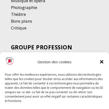
Musique et opéra
Photographie
Thé
â
tre
Bons plans
Critique
GROUPE PROFESSION
SPECTACLE
Gestion des cookies
Chèque Intermittents
Henotes
Pour offrir les meilleures expériences, nous utilisons des technologies
Chèque Compta
telles que les cookies pour stocker et/ou accéder aux informations des
Chèque Emploi Spectacle
appareils. Le fait de consentir à ces technologies nous permettra de
traiter des données telles que le comportement de navigation ou les ID
G-Pods
uniques sur ce site. Le fait de ne pas consentir ou de retirer son
consentement peut avoir un effet négatif sur certaines caractéristiques
Profession Audio-visuel
Suivre
Suivre
et fonctions.
Le Cahier Pro