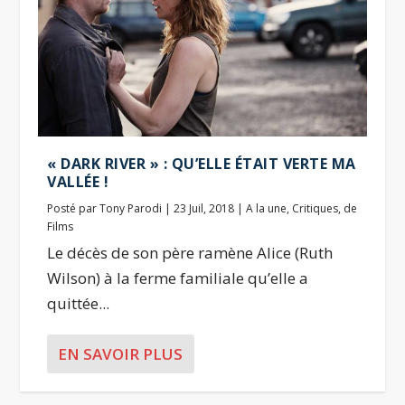
« DARK RIVER » : QU’ELLE ÉTAIT VERTE MA
VALLÉE !
Posté par
Tony Parodi
|
23 Juil, 2018
|
A la une
,
Critiques
,
de
Films
Le décès de son père ramène Alice (Ruth
Wilson) à la ferme familiale qu’elle a
quittée...
EN SAVOIR PLUS