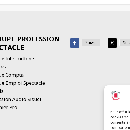
UPE PROFESSION
Suivre
Sui
CTACLE
e Intermittents
tes
ue Compta
e Emploi Spectacle
ds
ssion Audio-visuel
hier Pro
Pour offrir 
cookies pou
consentir à
comportement