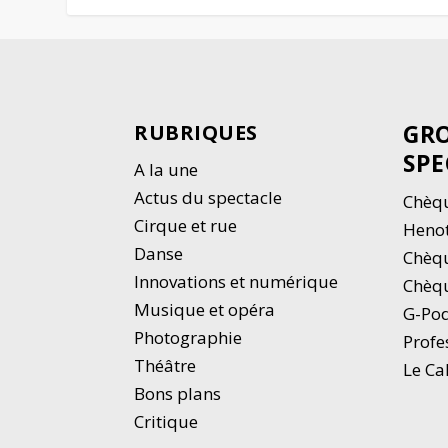
GRO
RUBRIQUES
SPE
A la une
Actus du spectacle
Chèqu
Cirque et rue
Heno
Danse
Chèq
Innovations et numérique
Chèqu
Musique et opéra
G-Po
Photographie
Profe
Thé
â
tre
Le Ca
Bons plans
Critique