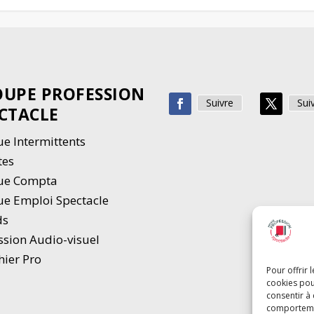
UPE PROFESSION
Suivre
Sui
CTACLE
e Intermittents
tes
ue Compta
e Emploi Spectacle
ds
ssion Audio-visuel
hier Pro
Pour offrir 
cookies pou
consentir à
comportement