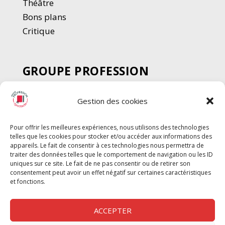
Thé
â
tre
Bons plans
Critique
GROUPE PROFESSION
SPECTACLE
Gestion des cookies
Chèque Intermittents
Henotes
Pour offrir les meilleures expériences, nous utilisons des technologies
Chèque Compta
telles que les cookies pour stocker et/ou accéder aux informations des
Chèque Emploi Spectacle
appareils. Le fait de consentir à ces technologies nous permettra de
traiter des données telles que le comportement de navigation ou les ID
G-Pods
uniques sur ce site. Le fait de ne pas consentir ou de retirer son
consentement peut avoir un effet négatif sur certaines caractéristiques
Profession Audio-visuel
Suivre
Suivre
et fonctions.
Le Cahier Pro
ACCEPTER