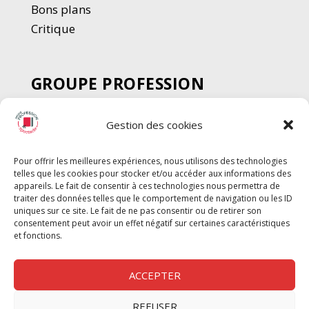
Bons plans
Critique
GROUPE PROFESSION
SPECTACLE
Gestion des cookies
Chèque Intermittents
Henotes
Pour offrir les meilleures expériences, nous utilisons des technologies
Chèque Compta
telles que les cookies pour stocker et/ou accéder aux informations des
Chèque Emploi Spectacle
appareils. Le fait de consentir à ces technologies nous permettra de
traiter des données telles que le comportement de navigation ou les ID
G-Pods
uniques sur ce site. Le fait de ne pas consentir ou de retirer son
consentement peut avoir un effet négatif sur certaines caractéristiques
Profession Audio-visuel
Suivre
Suivre
et fonctions.
Le Cahier Pro
ACCEPTER
REFUSER