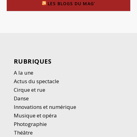
LES BLOGS DU MAG’
RUBRIQUES
A la une
Actus du spectacle
Cirque et rue
Danse
Innovations et numérique
Musique et opéra
Photographie
Thé
â
tre