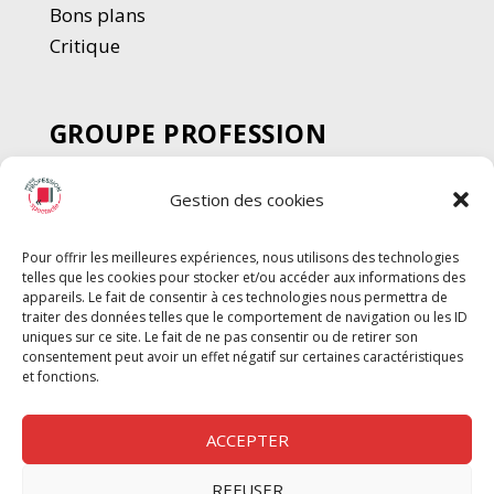
Bons plans
Critique
GROUPE PROFESSION
SPECTACLE
Gestion des cookies
Chèque Intermittents
Henotes
Pour offrir les meilleures expériences, nous utilisons des technologies
Chèque Compta
telles que les cookies pour stocker et/ou accéder aux informations des
Chèque Emploi Spectacle
appareils. Le fait de consentir à ces technologies nous permettra de
traiter des données telles que le comportement de navigation ou les ID
G-Pods
uniques sur ce site. Le fait de ne pas consentir ou de retirer son
consentement peut avoir un effet négatif sur certaines caractéristiques
Profession Audio-visuel
Suivre
Suivre
et fonctions.
Le Cahier Pro
ACCEPTER
REFUSER