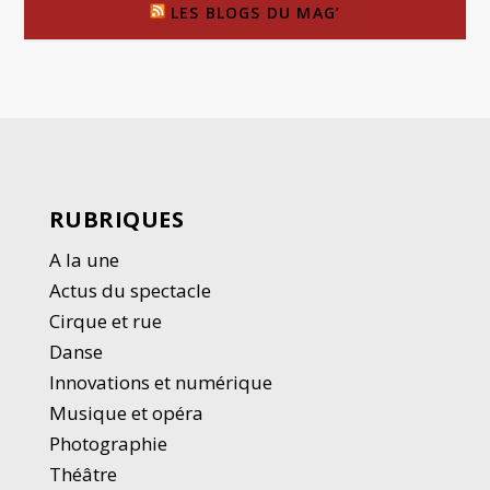
LES BLOGS DU MAG’
RUBRIQUES
A la une
Actus du spectacle
Cirque et rue
Danse
Innovations et numérique
Musique et opéra
Photographie
Thé
â
tre