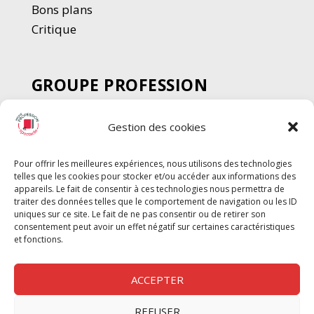
Bons plans
Critique
GROUPE PROFESSION
SPECTACLE
Gestion des cookies
Chèque Intermittents
Henotes
Pour offrir les meilleures expériences, nous utilisons des technologies
Chèque Compta
telles que les cookies pour stocker et/ou accéder aux informations des
Chèque Emploi Spectacle
appareils. Le fait de consentir à ces technologies nous permettra de
traiter des données telles que le comportement de navigation ou les ID
G-Pods
uniques sur ce site. Le fait de ne pas consentir ou de retirer son
consentement peut avoir un effet négatif sur certaines caractéristiques
Profession Audio-visuel
Suivre
Suivre
et fonctions.
Le Cahier Pro
ACCEPTER
REFUSER