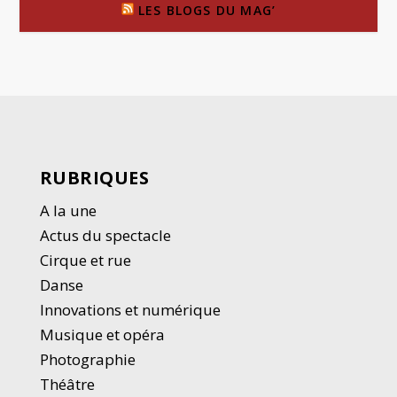
LES BLOGS DU MAG’
RUBRIQUES
A la une
Actus du spectacle
Cirque et rue
Danse
Innovations et numérique
Musique et opéra
Photographie
Thé
â
tre