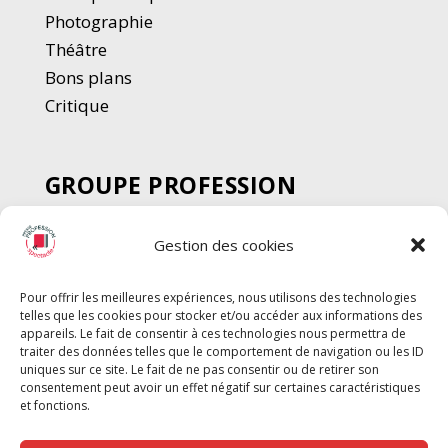
Photographie
Thé
â
tre
Bons plans
Critique
GROUPE PROFESSION
SPECTACLE
Gestion des cookies
Chèque Intermittents
Henotes
Pour offrir les meilleures expériences, nous utilisons des technologies
Chèque Compta
telles que les cookies pour stocker et/ou accéder aux informations des
Chèque Emploi Spectacle
appareils. Le fait de consentir à ces technologies nous permettra de
traiter des données telles que le comportement de navigation ou les ID
G-Pods
uniques sur ce site. Le fait de ne pas consentir ou de retirer son
consentement peut avoir un effet négatif sur certaines caractéristiques
Profession Audio-visuel
Suivre
Suivre
et fonctions.
Le Cahier Pro