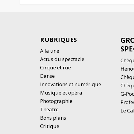
GRO
RUBRIQUES
SPE
A la une
Actus du spectacle
Chèqu
Cirque et rue
Heno
Danse
Chèq
Innovations et numérique
Chèqu
Musique et opéra
G-Po
Photographie
Profe
Thé
â
tre
Le Ca
Bons plans
Critique