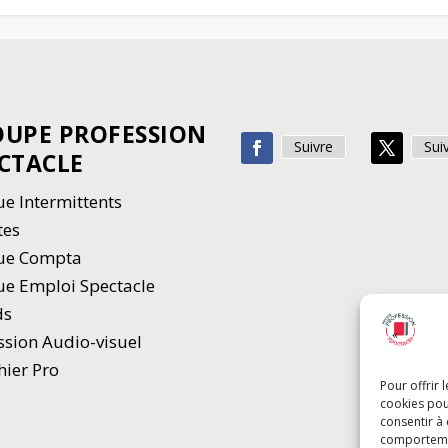
UPE PROFESSION
Suivre
Sui
CTACLE
e Intermittents
tes
ue Compta
e Emploi Spectacle
ds
ssion Audio-visuel
hier Pro
Pour offrir 
cookies pou
consentir à
comportement