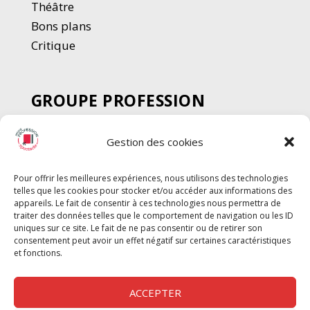
Thé
â
tre
Bons plans
Critique
GROUPE PROFESSION
SPECTACLE
Gestion des cookies
Chèque Intermittents
Henotes
Pour offrir les meilleures expériences, nous utilisons des technologies
Chèque Compta
telles que les cookies pour stocker et/ou accéder aux informations des
Chèque Emploi Spectacle
appareils. Le fait de consentir à ces technologies nous permettra de
traiter des données telles que le comportement de navigation ou les ID
G-Pods
uniques sur ce site. Le fait de ne pas consentir ou de retirer son
consentement peut avoir un effet négatif sur certaines caractéristiques
Profession Audio-visuel
Suivre
Suivre
et fonctions.
Le Cahier Pro
ACCEPTER