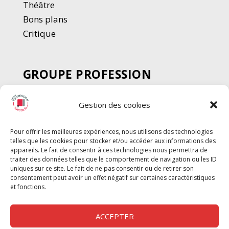
Thé
â
tre
Bons plans
Critique
GROUPE PROFESSION
SPECTACLE
Gestion des cookies
Chèque Intermittents
Henotes
Pour offrir les meilleures expériences, nous utilisons des technologies
Chèque Compta
telles que les cookies pour stocker et/ou accéder aux informations des
Chèque Emploi Spectacle
appareils. Le fait de consentir à ces technologies nous permettra de
traiter des données telles que le comportement de navigation ou les ID
G-Pods
uniques sur ce site. Le fait de ne pas consentir ou de retirer son
consentement peut avoir un effet négatif sur certaines caractéristiques
Profession Audio-visuel
Suivre
Suivre
et fonctions.
Le Cahier Pro
ACCEPTER