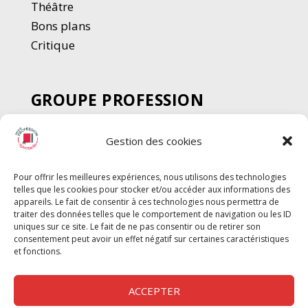
Thé
â
tre
Bons plans
Critique
GROUPE PROFESSION
SPECTACLE
Gestion des cookies
Chèque Intermittents
Henotes
Pour offrir les meilleures expériences, nous utilisons des technologies
Chèque Compta
telles que les cookies pour stocker et/ou accéder aux informations des
Chèque Emploi Spectacle
appareils. Le fait de consentir à ces technologies nous permettra de
traiter des données telles que le comportement de navigation ou les ID
G-Pods
uniques sur ce site. Le fait de ne pas consentir ou de retirer son
consentement peut avoir un effet négatif sur certaines caractéristiques
Profession Audio-visuel
Suivre
Suivre
et fonctions.
Le Cahier Pro
ACCEPTER