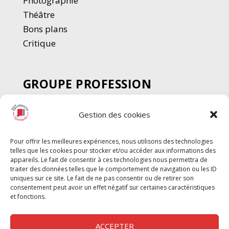
Photographie
Thé
â
tre
Bons plans
Critique
GROUPE PROFESSION
SPECTACLE
Gestion des cookies
Chèque Intermittents
Henotes
Pour offrir les meilleures expériences, nous utilisons des technologies
Chèque Compta
telles que les cookies pour stocker et/ou accéder aux informations des
Chèque Emploi Spectacle
appareils. Le fait de consentir à ces technologies nous permettra de
traiter des données telles que le comportement de navigation ou les ID
G-Pods
uniques sur ce site. Le fait de ne pas consentir ou de retirer son
consentement peut avoir un effet négatif sur certaines caractéristiques
Profession Audio-visuel
Suivre
Suivre
et fonctions.
Le Cahier Pro
ACCEPTER