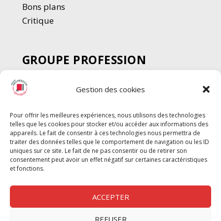
Bons plans
Critique
GROUPE PROFESSION
SPECTACLE
Gestion des cookies
Chèque Intermittents
Henotes
Pour offrir les meilleures expériences, nous utilisons des technologies
Chèque Compta
telles que les cookies pour stocker et/ou accéder aux informations des
Chèque Emploi Spectacle
appareils. Le fait de consentir à ces technologies nous permettra de
traiter des données telles que le comportement de navigation ou les ID
G-Pods
uniques sur ce site. Le fait de ne pas consentir ou de retirer son
consentement peut avoir un effet négatif sur certaines caractéristiques
Profession Audio-visuel
Suivre
Suivre
et fonctions.
Le Cahier Pro
ACCEPTER
REFUSER