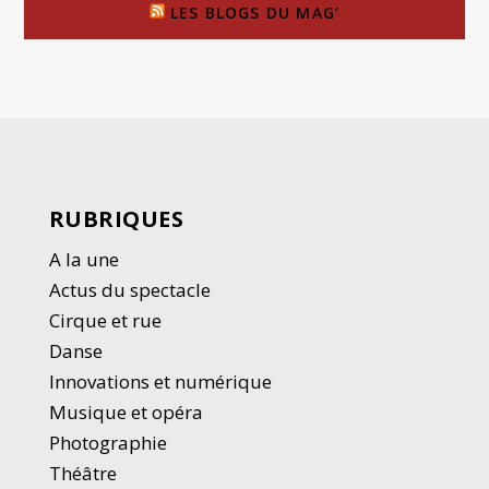
LES BLOGS DU MAG’
RUBRIQUES
A la une
Actus du spectacle
Cirque et rue
Danse
Innovations et numérique
Musique et opéra
Photographie
Thé
â
tre