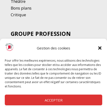
Thé
â
tre
Bons plans
Critique
GROUPE PROFESSION
SPECTACLE
Gestion des cookies
Chèque Intermittents
Henotes
Pour offrir les meilleures expériences, nous utilisons des technologies
Chèque Compta
telles que les cookies pour stocker et/ou accéder aux informations des
Chèque Emploi Spectacle
appareils. Le fait de consentir à ces technologies nous permettra de
traiter des données telles que le comportement de navigation ou les ID
G-Pods
uniques sur ce site. Le fait de ne pas consentir ou de retirer son
consentement peut avoir un effet négatif sur certaines caractéristiques
Profession Audio-visuel
Suivre
Suivre
et fonctions.
Le Cahier Pro
ACCEPTER