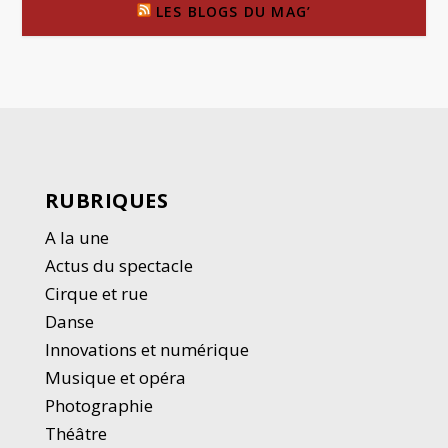
LES BLOGS DU MAG’
RUBRIQUES
A la une
Actus du spectacle
Cirque et rue
Danse
Innovations et numérique
Musique et opéra
Photographie
Thé
â
tre