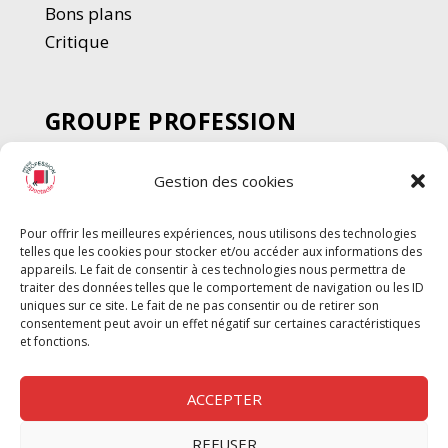
Bons plans
Critique
GROUPE PROFESSION
SPECTACLE
Gestion des cookies
Chèque Intermittents
Henotes
Pour offrir les meilleures expériences, nous utilisons des technologies
Chèque Compta
telles que les cookies pour stocker et/ou accéder aux informations des
Chèque Emploi Spectacle
appareils. Le fait de consentir à ces technologies nous permettra de
traiter des données telles que le comportement de navigation ou les ID
G-Pods
uniques sur ce site. Le fait de ne pas consentir ou de retirer son
consentement peut avoir un effet négatif sur certaines caractéristiques
Profession Audio-visuel
Suivre
Suivre
et fonctions.
Le Cahier Pro
ACCEPTER
REFUSER