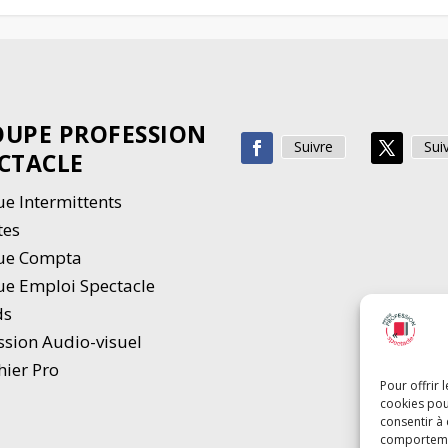
UPE PROFESSION
Suivre
Sui
CTACLE
e Intermittents
tes
ue Compta
e Emploi Spectacle
ds
ssion Audio-visuel
hier Pro
Pour offrir 
cookies pou
consentir à
comportement