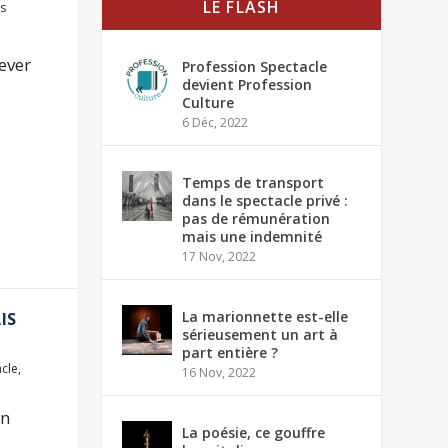
LE FLASH
s
lever
Profession Spectacle
devient Profession
Culture
6 Déc, 2022
Temps de transport
dans le spectacle privé :
pas de rémunération
mais une indemnité
17 Nov, 2022
La marionnette est-elle
IS
sérieusement un art à
part entière ?
acle
,
16 Nov, 2022
un
La poésie, ce gouffre