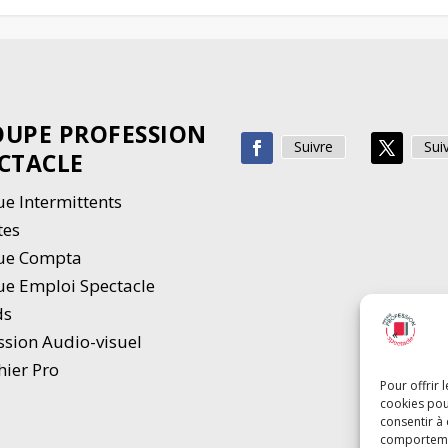
UPE PROFESSION
Suivre
Sui
CTACLE
e Intermittents
tes
ue Compta
e Emploi Spectacle
ds
ssion Audio-visuel
hier Pro
Pour offrir 
cookies pou
consentir à
comportement