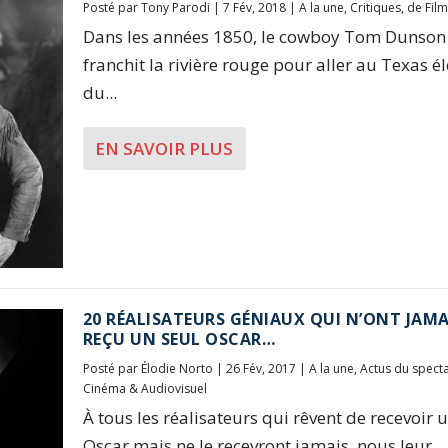
Posté par
Tony Parodi
|
7 Fév, 2018
|
A la une
,
Critiques
,
de Film
Dans les années 1850, le cowboy Tom Dunson
franchit la rivière rouge pour aller au Texas é
du...
EN SAVOIR PLUS
20 RÉALISATEURS GÉNIAUX QUI N’ONT JAMA
REÇU UN SEUL OSCAR…
Posté par
Élodie Norto
|
26 Fév, 2017
|
A la une
,
Actus du spect
Cinéma & Audiovisuel
À tous les réalisateurs qui rêvent de recevoir 
Oscar mais ne le recevront jamais, nous leur...