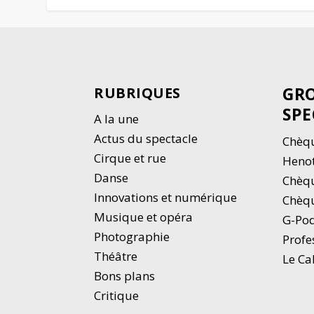
GRO
RUBRIQUES
SPE
A la une
Actus du spectacle
Chèqu
Cirque et rue
Heno
Danse
Chèq
Innovations et numérique
Chèqu
Musique et opéra
G-Po
Photographie
Profe
Thé
â
tre
Le Ca
Bons plans
Critique