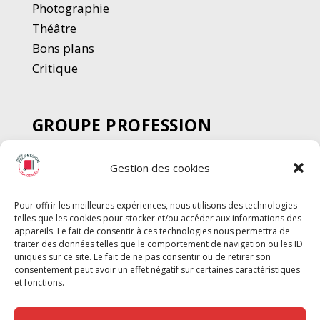
Photographie
Thé
â
tre
Bons plans
Critique
GROUPE PROFESSION
SPECTACLE
Gestion des cookies
Chèque Intermittents
Henotes
Pour offrir les meilleures expériences, nous utilisons des technologies
Chèque Compta
telles que les cookies pour stocker et/ou accéder aux informations des
Chèque Emploi Spectacle
appareils. Le fait de consentir à ces technologies nous permettra de
traiter des données telles que le comportement de navigation ou les ID
G-Pods
uniques sur ce site. Le fait de ne pas consentir ou de retirer son
consentement peut avoir un effet négatif sur certaines caractéristiques
Profession Audio-visuel
Suivre
Suivre
et fonctions.
Le Cahier Pro