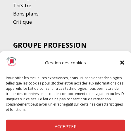
Thé
â
tre
Bons plans
Critique
GROUPE PROFESSION
SPECTACLE
Gestion des cookies
Chèque Intermittents
Henotes
Pour offrir les meilleures expériences, nous utilisons des technologies
Chèque Compta
telles que les cookies pour stocker et/ou accéder aux informations des
Chèque Emploi Spectacle
appareils. Le fait de consentir à ces technologies nous permettra de
traiter des données telles que le comportement de navigation ou les ID
G-Pods
uniques sur ce site. Le fait de ne pas consentir ou de retirer son
consentement peut avoir un effet négatif sur certaines caractéristiques
Profession Audio-visuel
Suivre
Suivre
et fonctions.
Le Cahier Pro
ACCEPTER