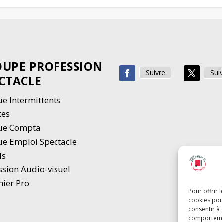
UPE PROFESSION
Suivre
Sui
CTACLE
e Intermittents
tes
ue Compta
e Emploi Spectacle
ds
ssion Audio-visuel
hier Pro
Pour offrir 
cookies pou
consentir à
comportement