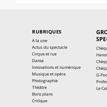
GRO
RUBRIQUES
SPE
A la une
Actus du spectacle
Chèqu
Cirque et rue
Heno
Danse
Chèq
Innovations et numérique
Chèqu
Musique et opéra
G-Po
Photographie
Profe
Thé
â
tre
Le Ca
Bons plans
Critique