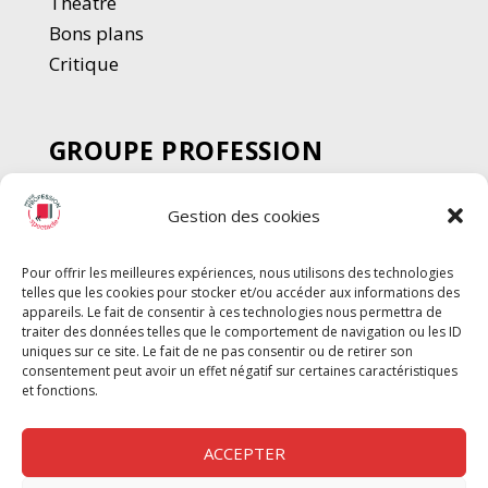
Thé
â
tre
Bons plans
Critique
GROUPE PROFESSION
SPECTACLE
Gestion des cookies
Chèque Intermittents
Henotes
Pour offrir les meilleures expériences, nous utilisons des technologies
Chèque Compta
telles que les cookies pour stocker et/ou accéder aux informations des
Chèque Emploi Spectacle
appareils. Le fait de consentir à ces technologies nous permettra de
traiter des données telles que le comportement de navigation ou les ID
G-Pods
uniques sur ce site. Le fait de ne pas consentir ou de retirer son
consentement peut avoir un effet négatif sur certaines caractéristiques
Profession Audio-visuel
Suivre
Suivre
et fonctions.
Le Cahier Pro
ACCEPTER