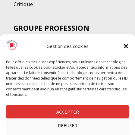
Critique
GROUPE PROFESSION
SPECTACLE
Gestion des cookies
Chèque Intermittents
Henotes
Pour offrir les meilleures expériences, nous utilisons des technologies
Chèque Compta
telles que les cookies pour stocker et/ou accéder aux informations des
Chèque Emploi Spectacle
appareils. Le fait de consentir à ces technologies nous permettra de
traiter des données telles que le comportement de navigation ou les ID
G-Pods
uniques sur ce site. Le fait de ne pas consentir ou de retirer son
consentement peut avoir un effet négatif sur certaines caractéristiques
Profession Audio-visuel
Suivre
Suivre
et fonctions.
Le Cahier Pro
ACCEPTER
REFUSER