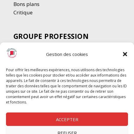
Bons plans
Critique
GROUPE PROFESSION
SPECTACLE
Gestion des cookies
Chèque Intermittents
Henotes
Pour offrir les meilleures expériences, nous utilisons des technologies
Chèque Compta
telles que les cookies pour stocker et/ou accéder aux informations des
Chèque Emploi Spectacle
appareils. Le fait de consentir à ces technologies nous permettra de
traiter des données telles que le comportement de navigation ou les ID
G-Pods
uniques sur ce site. Le fait de ne pas consentir ou de retirer son
consentement peut avoir un effet négatif sur certaines caractéristiques
Profession Audio-visuel
Suivre
Suivre
et fonctions.
Le Cahier Pro
ACCEPTER
REFUSER