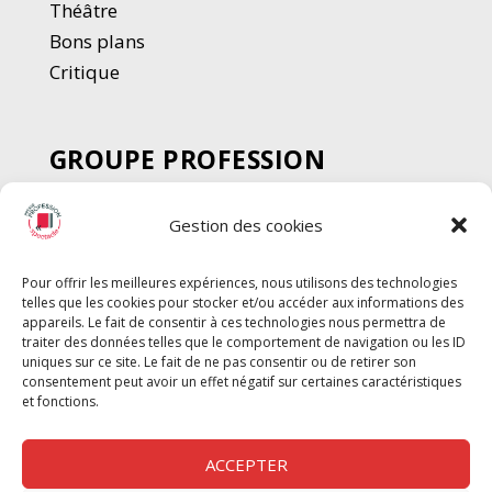
Thé
â
tre
Bons plans
Critique
GROUPE PROFESSION
SPECTACLE
Gestion des cookies
Chèque Intermittents
Henotes
Pour offrir les meilleures expériences, nous utilisons des technologies
Chèque Compta
telles que les cookies pour stocker et/ou accéder aux informations des
Chèque Emploi Spectacle
appareils. Le fait de consentir à ces technologies nous permettra de
traiter des données telles que le comportement de navigation ou les ID
G-Pods
uniques sur ce site. Le fait de ne pas consentir ou de retirer son
consentement peut avoir un effet négatif sur certaines caractéristiques
Profession Audio-visuel
Suivre
Suivre
et fonctions.
Le Cahier Pro
ACCEPTER