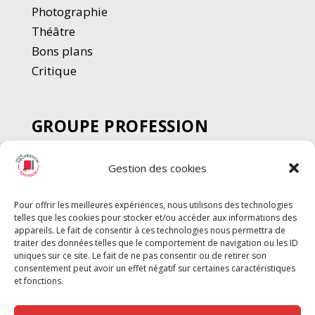
Photographie
Thé
â
tre
Bons plans
Critique
GROUPE PROFESSION
SPECTACLE
Gestion des cookies
Chèque Intermittents
Henotes
Pour offrir les meilleures expériences, nous utilisons des technologies
Chèque Compta
telles que les cookies pour stocker et/ou accéder aux informations des
appareils. Le fait de consentir à ces technologies nous permettra de
Chèque Emploi Spectacle
traiter des données telles que le comportement de navigation ou les ID
G-Pods
uniques sur ce site. Le fait de ne pas consentir ou de retirer son
consentement peut avoir un effet négatif sur certaines caractéristiques
Profession Audio-visuel
Suivre
Suivre
et fonctions.
Le Cahier Pro