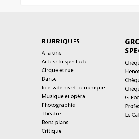
GRO
RUBRIQUES
SPE
A la une
Actus du spectacle
Chèqu
Cirque et rue
Heno
Danse
Chèq
Innovations et numérique
Chèqu
Musique et opéra
G-Po
Photographie
Profe
Thé
â
tre
Le Ca
Bons plans
Critique