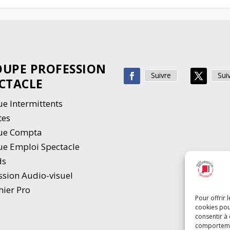
UPE PROFESSION
Suivre
Sui
CTACLE
e Intermittents
tes
ue Compta
e Emploi Spectacle
ds
ssion Audio-visuel
hier Pro
Pour offrir 
cookies pou
consentir à
comportement