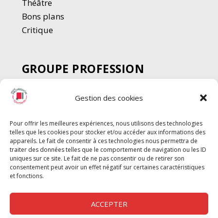
Thé
â
tre
Bons plans
Critique
GROUPE PROFESSION
SPECTACLE
Gestion des cookies
Chèque Intermittents
Henotes
Pour offrir les meilleures expériences, nous utilisons des technologies
Chèque Compta
telles que les cookies pour stocker et/ou accéder aux informations des
Chèque Emploi Spectacle
appareils. Le fait de consentir à ces technologies nous permettra de
traiter des données telles que le comportement de navigation ou les ID
G-Pods
uniques sur ce site. Le fait de ne pas consentir ou de retirer son
consentement peut avoir un effet négatif sur certaines caractéristiques
Profession Audio-visuel
Suivre
Suivre
et fonctions.
Le Cahier Pro
ACCEPTER