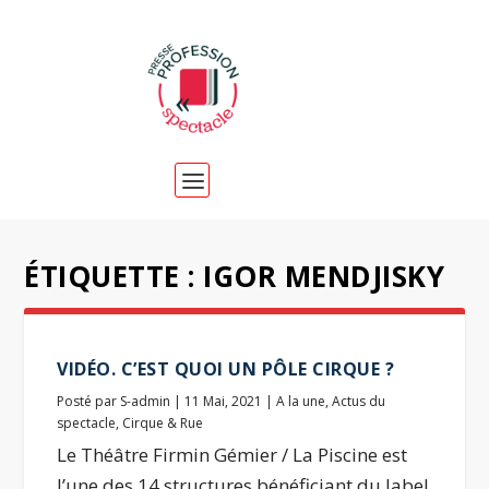
ÉTIQUETTE :
IGOR MENDJISKY
VIDÉO. C’EST QUOI UN PÔLE CIRQUE ?
Posté par
S-admin
|
11 Mai, 2021
|
A la une
,
Actus du
spectacle
,
Cirque & Rue
Le Théâtre Firmin Gémier / La Piscine est
l’une des 14 structures bénéficiant du label