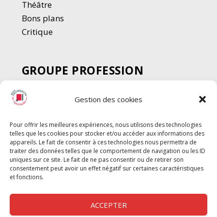
Thé
â
tre
Bons plans
Critique
GROUPE PROFESSION
SPECTACLE
Gestion des cookies
Chèque Intermittents
Henotes
Pour offrir les meilleures expériences, nous utilisons des technologies
Chèque Compta
telles que les cookies pour stocker et/ou accéder aux informations des
Chèque Emploi Spectacle
appareils. Le fait de consentir à ces technologies nous permettra de
traiter des données telles que le comportement de navigation ou les ID
G-Pods
uniques sur ce site. Le fait de ne pas consentir ou de retirer son
consentement peut avoir un effet négatif sur certaines caractéristiques
Profession Audio-visuel
Suivre
Suivre
et fonctions.
Le Cahier Pro
ACCEPTER