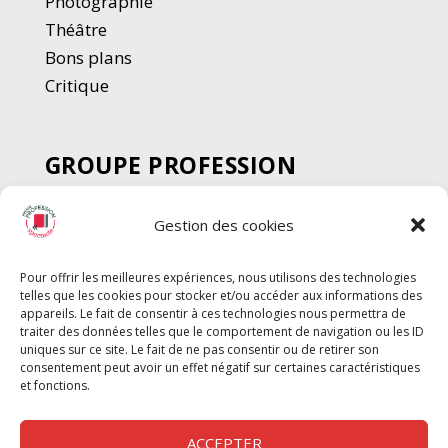
Photographie
Thé
â
tre
Bons plans
Critique
GROUPE PROFESSION
SPECTACLE
Gestion des cookies
Chèque Intermittents
Henotes
Pour offrir les meilleures expériences, nous utilisons des technologies
Chèque Compta
telles que les cookies pour stocker et/ou accéder aux informations des
Chèque Emploi Spectacle
appareils. Le fait de consentir à ces technologies nous permettra de
traiter des données telles que le comportement de navigation ou les ID
G-Pods
uniques sur ce site. Le fait de ne pas consentir ou de retirer son
consentement peut avoir un effet négatif sur certaines caractéristiques
Profession Audio-visuel
Suivre
Suivre
et fonctions.
Le Cahier Pro
ACCEPTER