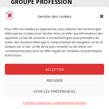
GROUPE PROFESSION
SPECTACLE
Gestion des cookies
Chèque Intermittents
Henotes
Pour offrir les meilleures expériences, nous utilisons des technologies
Chèque Compta
telles que les cookies pour stocker et/ou accéder aux informations des
Chèque Emploi Spectacle
appareils. Le fait de consentir à ces technologies nous permettra de
traiter des données telles que le comportement de navigation ou les ID
G-Pods
uniques sur ce site. Le fait de ne pas consentir ou de retirer son
consentement peut avoir un effet négatif sur certaines caractéristiques
Profession Audio-visuel
Suivre
Suivre
et fonctions.
Le Cahier Pro
ACCEPTER
REFUSER
Nous contacter
VOIR LES PRÉFÉRENCES
Politique de confidentilité
Politique relative aux cookies
Mentions légales