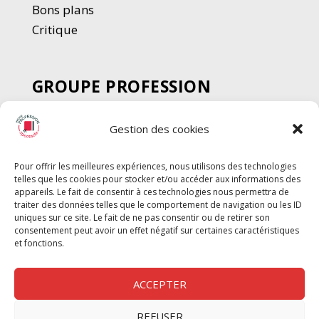
Bons plans
Critique
GROUPE PROFESSION
SPECTACLE
Gestion des cookies
Chèque Intermittents
Henotes
Pour offrir les meilleures expériences, nous utilisons des technologies
Chèque Compta
telles que les cookies pour stocker et/ou accéder aux informations des
Chèque Emploi Spectacle
appareils. Le fait de consentir à ces technologies nous permettra de
traiter des données telles que le comportement de navigation ou les ID
G-Pods
uniques sur ce site. Le fait de ne pas consentir ou de retirer son
consentement peut avoir un effet négatif sur certaines caractéristiques
Profession Audio-visuel
Suivre
Suivre
et fonctions.
Le Cahier Pro
ACCEPTER
REFUSER