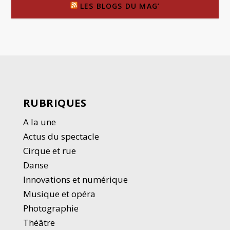
LES BLOGS DU MAG’
RUBRIQUES
A la une
Actus du spectacle
Cirque et rue
Danse
Innovations et numérique
Musique et opéra
Photographie
Thé
â
tre