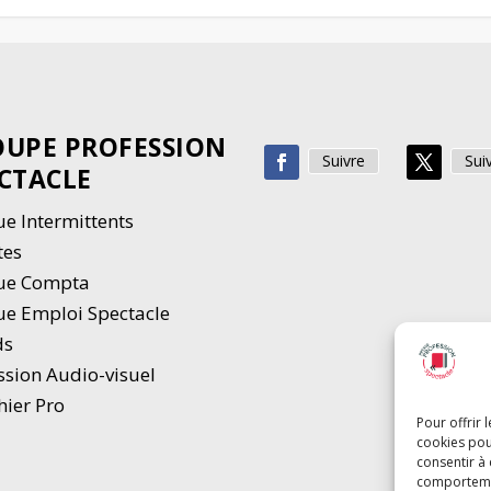
UPE PROFESSION
Suivre
Sui
CTACLE
e Intermittents
tes
ue Compta
e Emploi Spectacle
ds
ssion Audio-visuel
hier Pro
Pour offrir 
cookies pou
consentir à
comportement