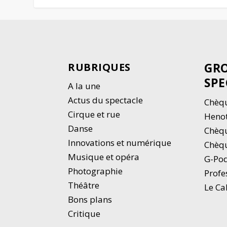
GRO
RUBRIQUES
SPE
A la une
Actus du spectacle
Chèqu
Cirque et rue
Heno
Danse
Chèq
Innovations et numérique
Chèqu
Musique et opéra
G-Po
Photographie
Profe
Thé
â
tre
Le Ca
Bons plans
Critique