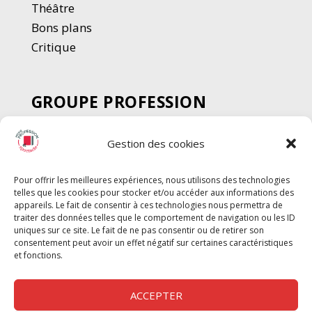
Thé
â
tre
Bons plans
Critique
GROUPE PROFESSION
SPECTACLE
Gestion des cookies
Chèque Intermittents
Henotes
Pour offrir les meilleures expériences, nous utilisons des technologies
Chèque Compta
telles que les cookies pour stocker et/ou accéder aux informations des
appareils. Le fait de consentir à ces technologies nous permettra de
Chèque Emploi Spectacle
traiter des données telles que le comportement de navigation ou les ID
G-Pods
uniques sur ce site. Le fait de ne pas consentir ou de retirer son
consentement peut avoir un effet négatif sur certaines caractéristiques
Profession Audio-visuel
Suivre
Suivre
et fonctions.
Le Cahier Pro
ACCEPTER