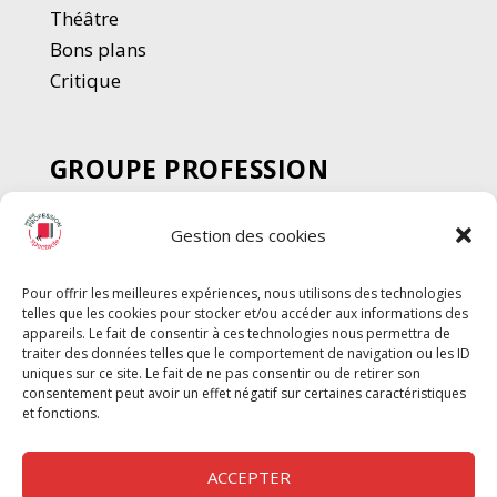
Thé
â
tre
Bons plans
Critique
GROUPE PROFESSION
SPECTACLE
Gestion des cookies
Chèque Intermittents
Henotes
Pour offrir les meilleures expériences, nous utilisons des technologies
Chèque Compta
telles que les cookies pour stocker et/ou accéder aux informations des
Chèque Emploi Spectacle
appareils. Le fait de consentir à ces technologies nous permettra de
traiter des données telles que le comportement de navigation ou les ID
G-Pods
uniques sur ce site. Le fait de ne pas consentir ou de retirer son
consentement peut avoir un effet négatif sur certaines caractéristiques
Profession Audio-visuel
Suivre
Suivre
et fonctions.
Le Cahier Pro
ACCEPTER