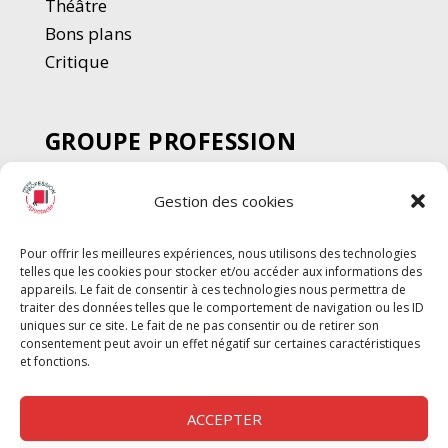
Thé
â
tre
Bons plans
Critique
GROUPE PROFESSION
SPECTACLE
Gestion des cookies
Chèque Intermittents
Henotes
Pour offrir les meilleures expériences, nous utilisons des technologies
Chèque Compta
telles que les cookies pour stocker et/ou accéder aux informations des
Chèque Emploi Spectacle
appareils. Le fait de consentir à ces technologies nous permettra de
traiter des données telles que le comportement de navigation ou les ID
G-Pods
uniques sur ce site. Le fait de ne pas consentir ou de retirer son
consentement peut avoir un effet négatif sur certaines caractéristiques
Profession Audio-visuel
Suivre
Suivre
et fonctions.
Le Cahier Pro
ACCEPTER