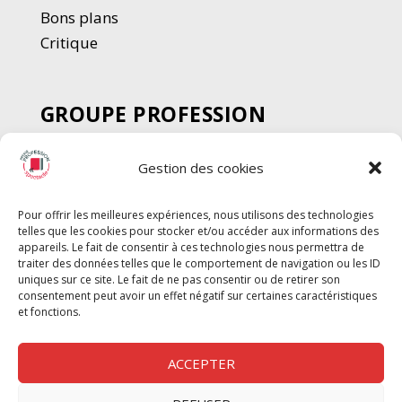
Bons plans
Critique
GROUPE PROFESSION
SPECTACLE
Gestion des cookies
Chèque Intermittents
Henotes
Pour offrir les meilleures expériences, nous utilisons des technologies
Chèque Compta
telles que les cookies pour stocker et/ou accéder aux informations des
Chèque Emploi Spectacle
appareils. Le fait de consentir à ces technologies nous permettra de
traiter des données telles que le comportement de navigation ou les ID
G-Pods
uniques sur ce site. Le fait de ne pas consentir ou de retirer son
consentement peut avoir un effet négatif sur certaines caractéristiques
Profession Audio-visuel
Suivre
Suivre
et fonctions.
Le Cahier Pro
ACCEPTER