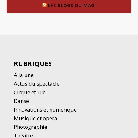
LES BLOGS DU MAG’
RUBRIQUES
A la une
Actus du spectacle
Cirque et rue
Danse
Innovations et numérique
Musique et opéra
Photographie
Thé
â
tre