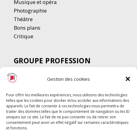
Musique et opéra
Photographie
Thé
â
tre
Bons plans
Critique
GROUPE PROFESSION
SPECTACLE
Gestion des cookies
Chèque Intermittents
Henotes
Pour offrir les meilleures expériences, nous utilisons des technologies
Chèque Compta
telles que les cookies pour stocker et/ou accéder aux informations des
Chèque Emploi Spectacle
appareils. Le fait de consentir à ces technologies nous permettra de
traiter des données telles que le comportement de navigation ou les ID
G-Pods
uniques sur ce site. Le fait de ne pas consentir ou de retirer son
consentement peut avoir un effet négatif sur certaines caractéristiques
Profession Audio-visuel
Suivre
Suivre
et fonctions.
Le Cahier Pro