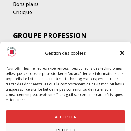
Bons plans
Critique
GROUPE PROFESSION
SPECTACLE
Gestion des cookies
Chèque Intermittents
Henotes
Pour offrir les meilleures expériences, nous utilisons des technologies
Chèque Compta
telles que les cookies pour stocker et/ou accéder aux informations des
Chèque Emploi Spectacle
appareils. Le fait de consentir à ces technologies nous permettra de
traiter des données telles que le comportement de navigation ou les ID
G-Pods
uniques sur ce site. Le fait de ne pas consentir ou de retirer son
consentement peut avoir un effet négatif sur certaines caractéristiques
Profession Audio-visuel
Suivre
Suivre
et fonctions.
Le Cahier Pro
ACCEPTER
REFUSER