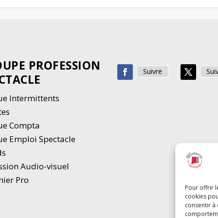
UPE PROFESSION
Suivre
Sui
CTACLE
e Intermittents
tes
ue Compta
e Emploi Spectacle
ds
ssion Audio-visuel
hier Pro
Pour offrir 
cookies pou
consentir à
comportement