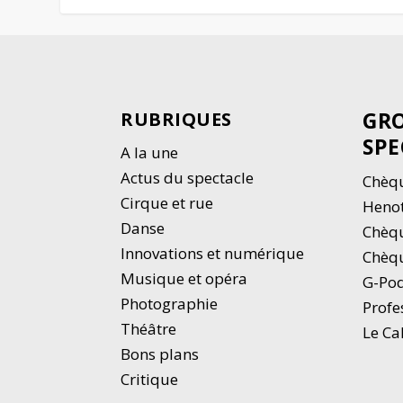
GRO
RUBRIQUES
SPE
A la une
Actus du spectacle
Chèqu
Cirque et rue
Heno
Danse
Chèq
Innovations et numérique
Chèqu
Musique et opéra
G-Po
Photographie
Profe
Thé
â
tre
Le Ca
Bons plans
Critique