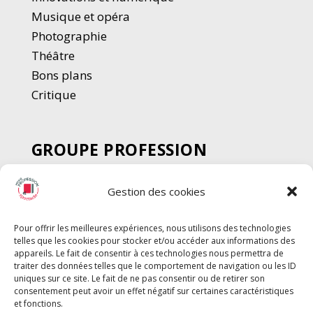
Musique et opéra
Photographie
Thé
â
tre
Bons plans
Critique
GROUPE PROFESSION
SPECTACLE
Gestion des cookies
Chèque Intermittents
Henotes
Pour offrir les meilleures expériences, nous utilisons des technologies
Chèque Compta
telles que les cookies pour stocker et/ou accéder aux informations des
appareils. Le fait de consentir à ces technologies nous permettra de
Chèque Emploi Spectacle
traiter des données telles que le comportement de navigation ou les ID
G-Pods
uniques sur ce site. Le fait de ne pas consentir ou de retirer son
consentement peut avoir un effet négatif sur certaines caractéristiques
Profession Audio-visuel
Suivre
Suivre
et fonctions.