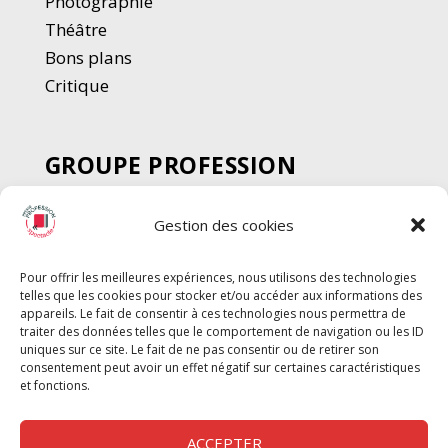
Photographie
Thé
â
tre
Bons plans
Critique
GROUPE PROFESSION
SPECTACLE
Gestion des cookies
Chèque Intermittents
Henotes
Pour offrir les meilleures expériences, nous utilisons des technologies
Chèque Compta
telles que les cookies pour stocker et/ou accéder aux informations des
Chèque Emploi Spectacle
appareils. Le fait de consentir à ces technologies nous permettra de
traiter des données telles que le comportement de navigation ou les ID
G-Pods
uniques sur ce site. Le fait de ne pas consentir ou de retirer son
consentement peut avoir un effet négatif sur certaines caractéristiques
Profession Audio-visuel
Suivre
Suivre
et fonctions.
Le Cahier Pro
ACCEPTER